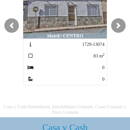
Previous
Next
Motril / CENTRO
1729-13074
2
83
m
0
0
Casa y Cash Inmobiliaria, Inmobiliarias Granada, Casas Granada y
Pisos Granada
Casa y Cash