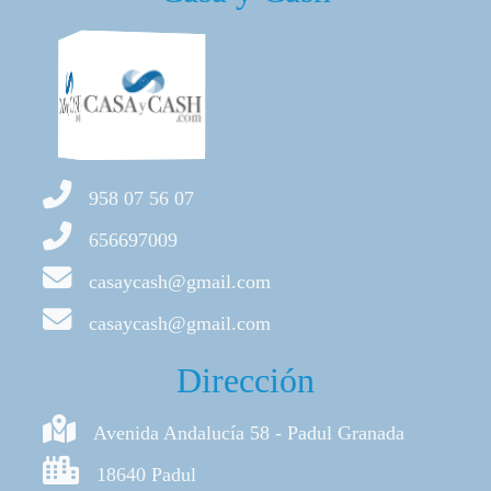
958 07 56 07
656697009
casaycash@gmail.com
casaycash@gmail.com
Dirección
Avenida Andalucía 58 - Padul Granada
18640 Padul