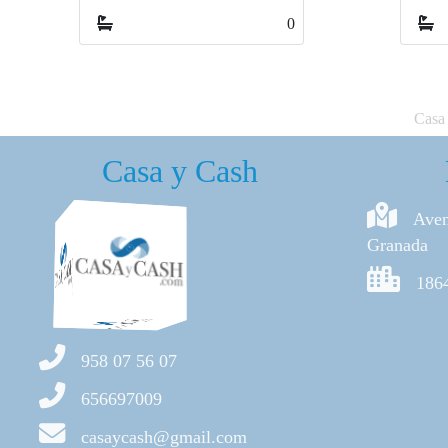
2
2
Casa 
Casa y Cash
Aven
Granada
186
958 07 56 07
656697009
casaycash@gmail.com