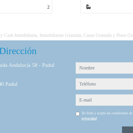
1
1
y Cash Inmobiliaria, Inmobiliarias Granada, Casas Granada y Pisos G
Dirección
ida Andalucía 58 - Padul
nombre
teléfono
40 Padul
e-mail
He leído y acepto las condiciones d
privacidad