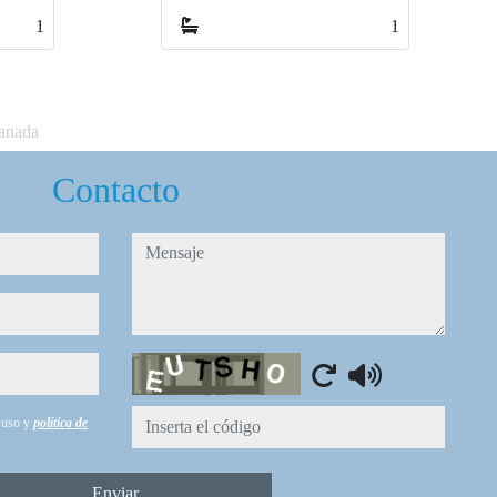
1
1
3
3
ranada
Contacto
mensaje
Captcha
e uso y
política de
Enviar