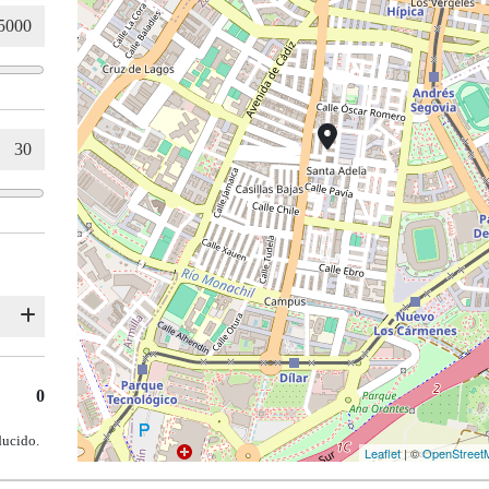
0
ducido.
Leaflet
| ©
OpenStreet