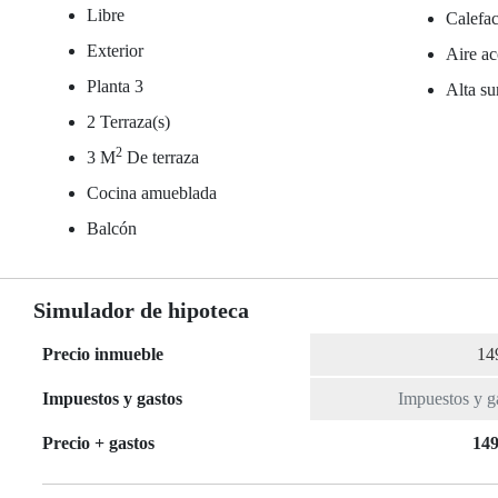
Libre
Calefac
Exterior
Aire ac
Planta 3
Alta su
2 Terraza(s)
2
3 M
De terraza
Cocina amueblada
Balcón
Simulador de hipoteca
Precio inmueble
Impuestos y gastos
Precio + gastos
149