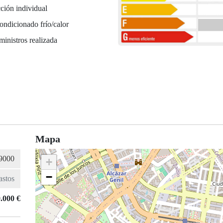
ción individual
ondicionado frío/calor
ministros realizada
Mapa
+
−
.000 €