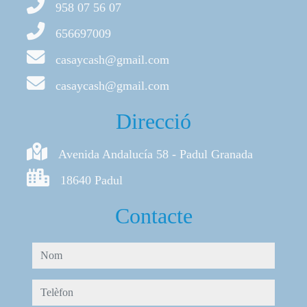
958 07 56 07
656697009
casaycash@gmail.com
casaycash@gmail.com
Direcció
Avenida Andalucía 58 - Padul Granada
18640 Padul
Contacte
nom
telèfon