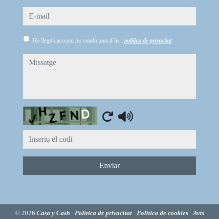
e-mail
He llegit i accepto les condicions d´ús i
política de privacitat
missatge
Captcha
Enviar
© 2026
Casa y Cash
·
Política de privacitat
·
Política de cookies
·
Avís