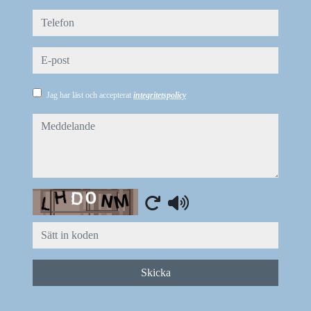
telefon
e-post
Jag har läst och accepterat
integritetspolicy
meddelande
Captcha
Skicka